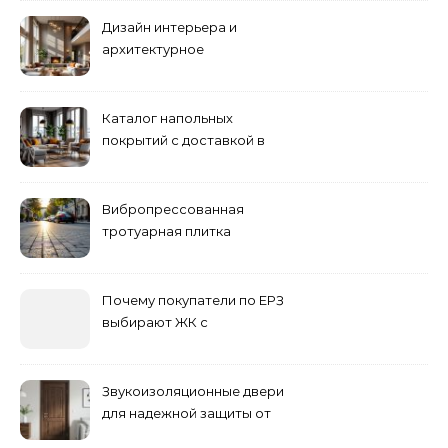
Дизайн интерьера и
архитектурное
проектирование
Каталог напольных
покрытий с доставкой в
Астане
Вибропрессованная
тротуарная плитка
различных форм и цветов
Почему покупатели по ЕРЗ
выбирают ЖК с
продуманным
благоустройством
Звукоизоляционные двери
для надежной защиты от
шума