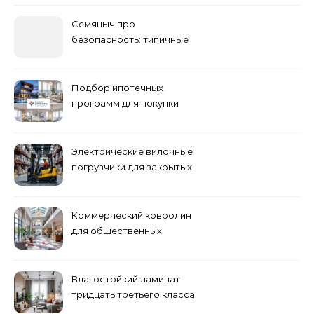
Семяныч про
безопасность: типичные
ошибки летнего ухода и
как их избежать
Подбор ипотечных
программ для покупки
жилья
Электрические вилочные
погрузчики для закрытых
складских помещений
Коммерческий ковролин
для общественных
помещений
Влагостойкий ламинат
тридцать третьего класса