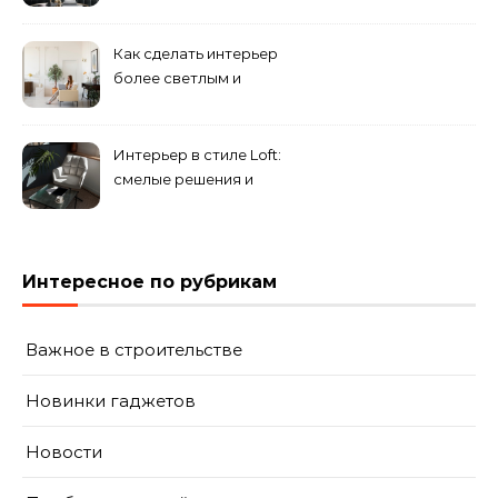
эклектическом стиле:
смешение разных
направлений для создания
Как сделать интерьер
уникального комплекса
более светлым и
просторным: секреты
визуального увеличения
помещения
Интерьер в стиле Loft:
смелые решения и
минимализм в деталях
Интересное по рубрикам
Важное в строительстве
Новинки гаджетов
Новости