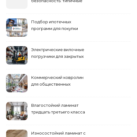
безопасность: типичные
ошибки летнего ухода и
как их избежать
Подбор ипотечных
программ для покупки
жилья
Электрические вилочные
погрузчики для закрытых
складских помещений
Коммерческий ковролин
для общественных
помещений
Влагостойкий ламинат
тридцать третьего класса
Износостойкий ламинат с