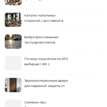
проектирование
Каталог напольных
покрытий с доставкой в
Астане
Вибропрессованная
тротуарная плитка
различных форм и цветов
Почему покупатели по ЕРЗ
выбирают ЖК с
продуманным
благоустройством
Звукоизоляционные двери
для надежной защиты от
шума
Семяныч про