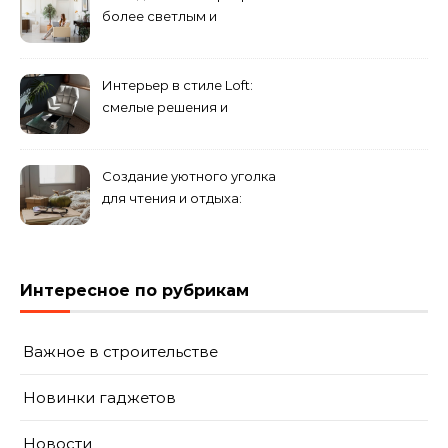
уникального комплекса
более светлым и
просторным: секреты
визуального увеличения
помещения
Интерьер в стиле Loft:
смелые решения и
минимализм в деталях
Создание уютного уголка
для чтения и отдыха:
комфортные решения для
вашего дома
Интересное по рубрикам
Важное в строительстве
Новинки гаджетов
Новости