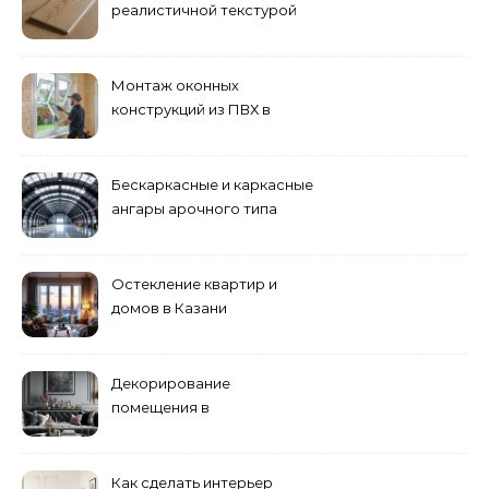
реалистичной текстурой
дерева
Монтаж оконных
конструкций из ПВХ в
Пензе
Бескаркасные и каркасные
ангары арочного типа
Остекление квартир и
домов в Казани
специалистами
Декорирование
помещения в
эклектическом стиле:
смешение разных
направлений для создания
Как сделать интерьер