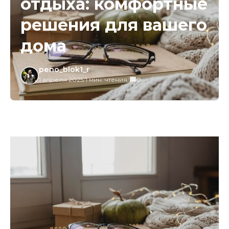
отдыха: комфортные
решения для вашего
дома
peno_blok1_r
1 апреля 2025
/
1 мин. чтения
/
0