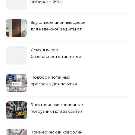
выбирают ЖК с
продуманным
благоустройством
Звукоизоляционные двери
для надежной защиты от
шума
Семяныч про
безопасность: типичные
ошибки летнего ухода и
как их избежать
Подбор ипотечных
программ для покупки
жилья
Электрические вилочные
погрузчики для закрытых
складских помещений
Коммерческий ковролин