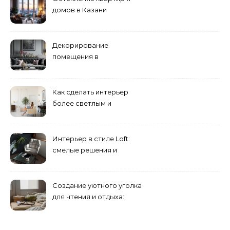
домов в Казани
специалистами
Декорирование
помещения в
эклектическом стиле:
смешение разных
направлений для создания
Как сделать интерьер
уникального комплекса
более светлым и
просторным: секреты
визуального увеличения
помещения
Интерьер в стиле Loft:
смелые решения и
минимализм в деталях
Создание уютного уголка
для чтения и отдыха:
комфортные решения для
вашего дома