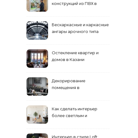
конструкций из ПВХ в
Пензе
Бескаркасные и каркасные
ангары арочного типа
Остекление квартир и
домов в Казани
специалистами
Декорирование
помещения в
эклектическом стиле:
смешение разных
направлений для создания
Как сделать интерьер
уникального комплекса
более светлым и
просторным: секреты
визуального увеличения
помещения
Интерьер в стиле Loft: