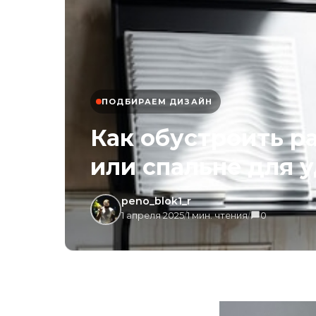
ПОДБИРАЕМ ДИЗАЙН
Как обустроить р
или спальне для у
peno_blok1_r
1 апреля 2025
/
1 мин. чтения
/
0