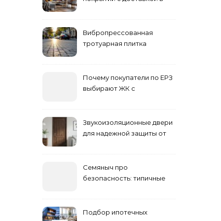
Астане
Вибропрессованная
тротуарная плитка
различных форм и цветов
Почему покупатели по ЕРЗ
выбирают ЖК с
продуманным
благоустройством
Звукоизоляционные двери
для надежной защиты от
шума
Семяныч про
безопасность: типичные
ошибки летнего ухода и
как их избежать
Подбор ипотечных