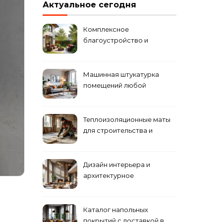
Актуальное сегодня
Комплексное
благоустройство и
озеленение придомовых
территорий
Машинная штукатурка
помещений любой
сложности
Теплоизоляционные маты
для строительства и
ремонта
Дизайн интерьера и
архитектурное
проектирование
Каталог напольных
покрытий с доставкой в