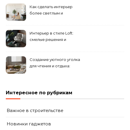
направлений для создания
Как сделать интерьер
уникального комплекса
более светлым и
просторным: секреты
визуального увеличения
помещения
Интерьер в стиле Loft:
смелые решения и
минимализм в деталях
Создание уютного уголка
для чтения и отдыха:
комфортные решения для
вашего дома
Интересное по рубрикам
Важное в строительстве
Новинки гаджетов