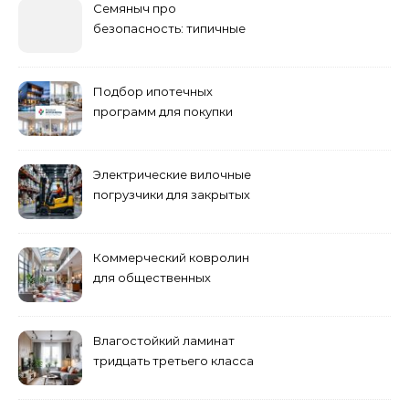
Семяныч про
безопасность: типичные
ошибки летнего ухода и
как их избежать
Подбор ипотечных
программ для покупки
жилья
Электрические вилочные
погрузчики для закрытых
складских помещений
Коммерческий ковролин
для общественных
помещений
Влагостойкий ламинат
тридцать третьего класса