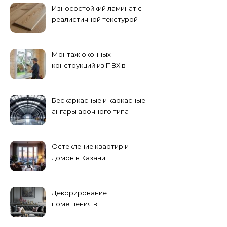
Износостойкий ламинат с
реалистичной текстурой
дерева
Монтаж оконных
конструкций из ПВХ в
Пензе
Бескаркасные и каркасные
ангары арочного типа
Остекление квартир и
домов в Казани
специалистами
Декорирование
помещения в
эклектическом стиле:
смешение разных