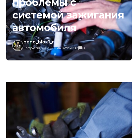
проблемы с
системой зажигания
автомобиля
peno_blok1_r
1 апреля 2025
/
1 мин. чтения
/
0