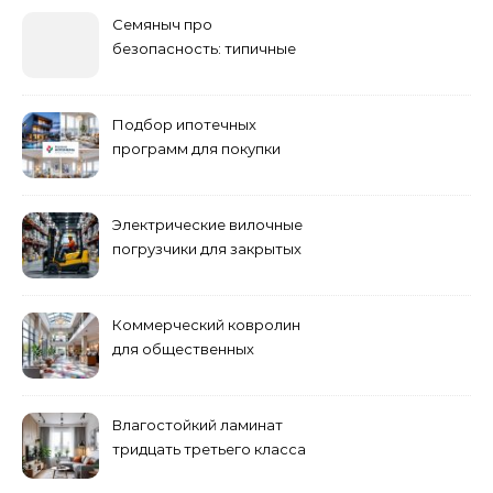
Семяныч про
безопасность: типичные
ошибки летнего ухода и
как их избежать
Подбор ипотечных
программ для покупки
жилья
Электрические вилочные
погрузчики для закрытых
складских помещений
Коммерческий ковролин
для общественных
помещений
Влагостойкий ламинат
тридцать третьего класса