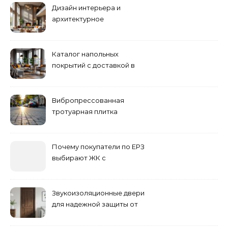
Дизайн интерьера и
архитектурное
проектирование
Каталог напольных
покрытий с доставкой в
Астане
Вибропрессованная
тротуарная плитка
различных форм и цветов
Почему покупатели по ЕРЗ
выбирают ЖК с
продуманным
благоустройством
Звукоизоляционные двери
для надежной защиты от
шума