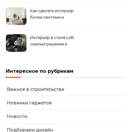
смешение разных
направлений для создания
Как сделать интерьер
уникального комплекса
более светлым и
просторным: секреты
визуального увеличения
помещения
Интерьер в стиле Loft:
смелые решения и
минимализм в деталях
Интересное по рубрикам
Важное в строительстве
Новинки гаджетов
Новости
Подбираем дизайн