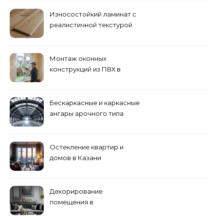
Износостойкий ламинат с
реалистичной текстурой
дерева
Монтаж оконных
конструкций из ПВХ в
Пензе
Бескаркасные и каркасные
ангары арочного типа
Остекление квартир и
домов в Казани
специалистами
Декорирование
помещения в
эклектическом стиле: