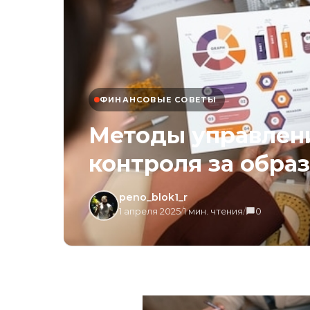
ФИНАНСОВЫЕ СОВЕТЫ
Методы управлени
контроля за обра
peno_blok1_r
1 апреля 2025
/
1 мин. чтения
/
0