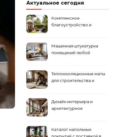
Актуальное сегодня
Комплексное
благоустройство и
озеленение придомовых
территорий
Машинная штукатурка
помещений любой
сложности
Теплоизоляционные маты
для строительства и
ремонта
Дизайн интерьера и
архитектурное
проектирование
Каталог напольных
покрытий с доставкой в