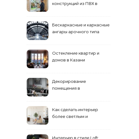
конструкций из ПВХ в
Пензе
Бескаркасные и каркасные
ангары арочного типа
Остекление квартир и
домов в Казани
специалистами
Декорирование
помещения в
эклектическом стиле:
смешение разных
направлений для создания
Как сделать интерьер
уникального комплекса
более светлым и
просторным: секреты
визуального увеличения
помещения
Интерьер в стиле Loft: