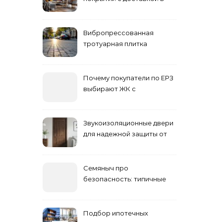
Астане
Вибропрессованная
тротуарная плитка
различных форм и цветов
Почему покупатели по ЕРЗ
выбирают ЖК с
продуманным
благоустройством
Звукоизоляционные двери
для надежной защиты от
шума
Семяныч про
безопасность: типичные
ошибки летнего ухода и
как их избежать
Подбор ипотечных