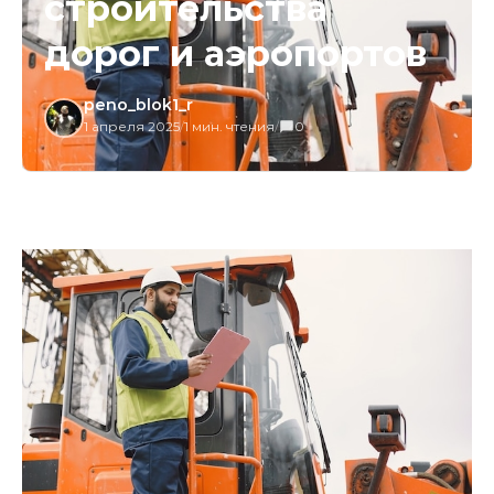
строительства
дорог и аэропортов
peno_blok1_r
1 апреля 2025
/
1 мин. чтения
/
0