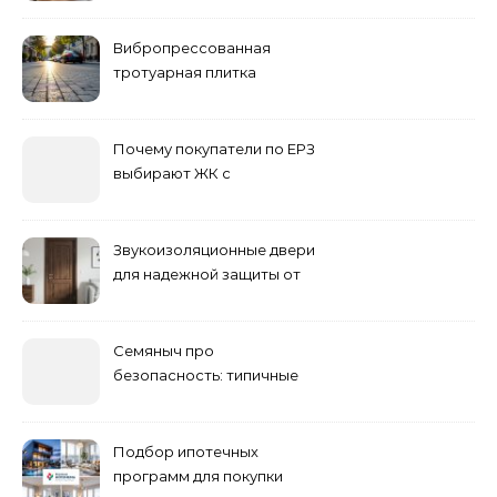
Вибропрессованная
тротуарная плитка
различных форм и цветов
Почему покупатели по ЕРЗ
выбирают ЖК с
продуманным
благоустройством
Звукоизоляционные двери
для надежной защиты от
шума
Семяныч про
безопасность: типичные
ошибки летнего ухода и
как их избежать
Подбор ипотечных
программ для покупки