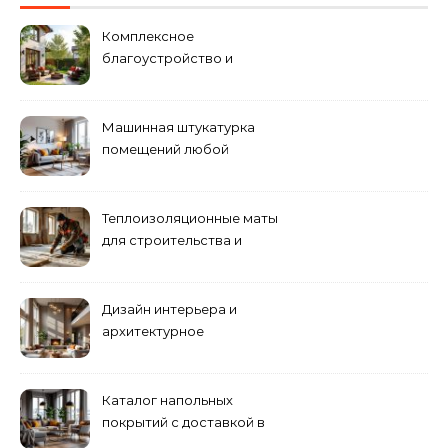
Комплексное
благоустройство и
озеленение придомовых
территорий
Машинная штукатурка
помещений любой
сложности
Теплоизоляционные маты
для строительства и
ремонта
Дизайн интерьера и
архитектурное
проектирование
Каталог напольных
покрытий с доставкой в
Астане