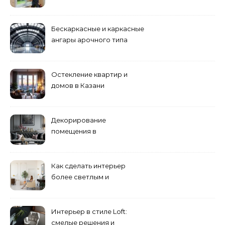
Пензе
Бескаркасные и каркасные
ангары арочного типа
Остекление квартир и
домов в Казани
специалистами
Декорирование
помещения в
эклектическом стиле:
смешение разных
направлений для создания
Как сделать интерьер
уникального комплекса
более светлым и
просторным: секреты
визуального увеличения
помещения
Интерьер в стиле Loft:
смелые решения и