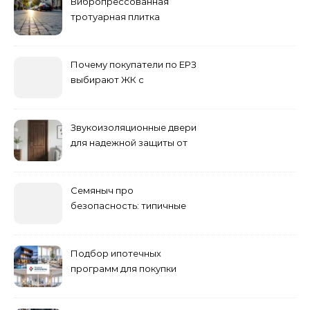
Вибропрессованная
тротуарная плитка
различных форм и цветов
Почему покупатели по ЕРЗ
выбирают ЖК с
продуманным
благоустройством
Звукоизоляционные двери
для надежной защиты от
шума
Семяныч про
безопасность: типичные
ошибки летнего ухода и
как их избежать
Подбор ипотечных
программ для покупки
жилья