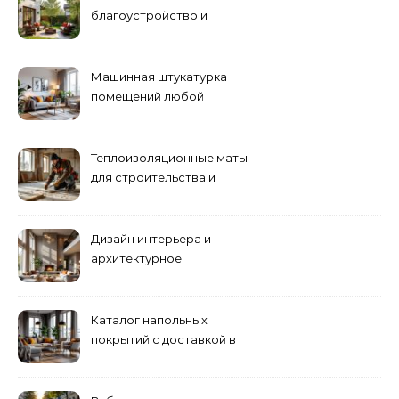
благоустройство и
озеленение придомовых
территорий
Машинная штукатурка
помещений любой
сложности
Теплоизоляционные маты
для строительства и
ремонта
Дизайн интерьера и
архитектурное
проектирование
Каталог напольных
покрытий с доставкой в
Астане