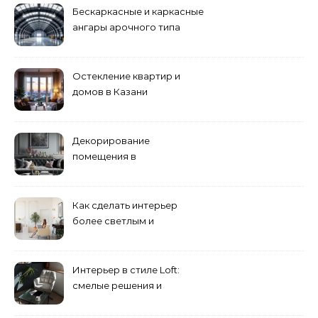
Бескаркасные и каркасные
ангары арочного типа
Остекление квартир и
домов в Казани
специалистами
Декорирование
помещения в
эклектическом стиле:
смешение разных
направлений для создания
Как сделать интерьер
уникального комплекса
более светлым и
просторным: секреты
визуального увеличения
помещения
Интерьер в стиле Loft:
смелые решения и
минимализм в деталях