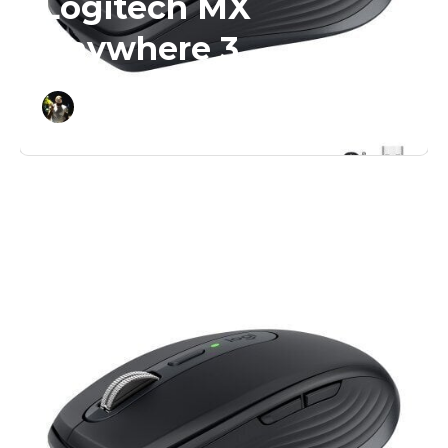
Logitech MX
Anywhere 3
peno_blok1_r
1 апреля 2025
/
1 мин. чтения
/
0