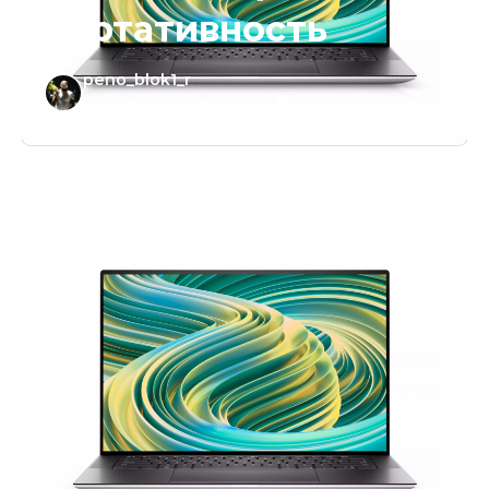
портативность
peno_blok1_r
1 апреля 2025
/
1 мин. чтения
/
0