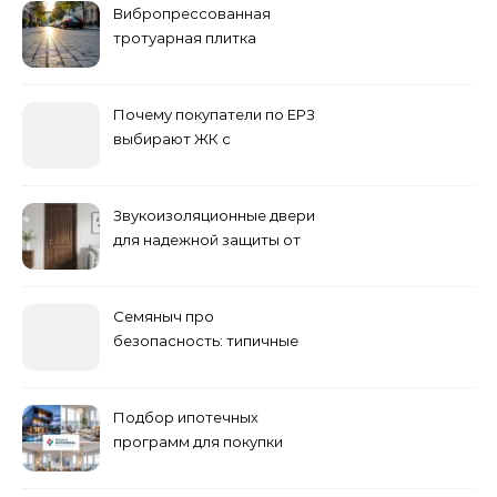
Вибропрессованная
тротуарная плитка
различных форм и цветов
Почему покупатели по ЕРЗ
выбирают ЖК с
продуманным
благоустройством
Звукоизоляционные двери
для надежной защиты от
шума
Семяныч про
безопасность: типичные
ошибки летнего ухода и
как их избежать
Подбор ипотечных
программ для покупки
жилья