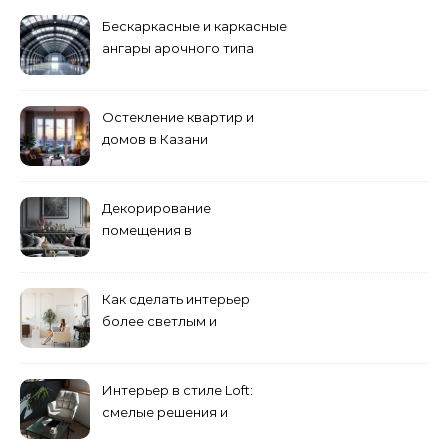
Бескаркасные и каркасные
ангары арочного типа
Остекление квартир и
домов в Казани
специалистами
Декорирование
помещения в
эклектическом стиле:
смешение разных
направлений для создания
Как сделать интерьер
уникального комплекса
более светлым и
просторным: секреты
визуального увеличения
помещения
Интерьер в стиле Loft:
смелые решения и
минимализм в деталях