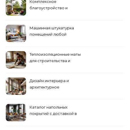
Комплексное
благоустройство и
озеленение придомовых
территорий
Машинная штукатурка
помещений любой
сложности
Теплоизоляционные маты
для строительства и
ремонта
Дизайн интерьера и
архитектурное
проектирование
Каталог напольных
покрытий с доставкой в
Астане