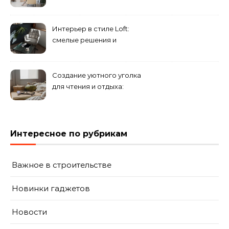
просторным: секреты
визуального увеличения
помещения
Интерьер в стиле Loft:
смелые решения и
минимализм в деталях
Создание уютного уголка
для чтения и отдыха:
комфортные решения для
вашего дома
Интересное по рубрикам
Важное в строительстве
Новинки гаджетов
Новости