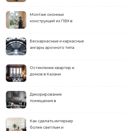
дерева
Монтаж оконных
конструкций из ПВХ в
Пензе
Бескаркасные и каркасные
ангары арочного типа
Остекление квартир и
домов в Казани
специалистами
Декорирование
помещения в
эклектическом стиле:
смешение разных
направлений для создания
Как сделать интерьер
уникального комплекса
более светлым и