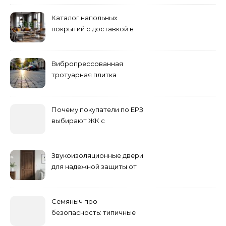
Каталог напольных
покрытий с доставкой в
Астане
Вибропрессованная
тротуарная плитка
различных форм и цветов
Почему покупатели по ЕРЗ
выбирают ЖК с
продуманным
благоустройством
Звукоизоляционные двери
для надежной защиты от
шума
Семяныч про
безопасность: типичные
ошибки летнего ухода и