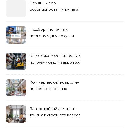
Семяныч про
безопасность: типичные
ошибки летнего ухода и
как их избежать
Подбор ипотечных
программ для покупки
жилья
Электрические вилочные
погрузчики для закрытых
складских помещений
Коммерческий ковролин
для общественных
помещений
Влагостойкий ламинат
тридцать третьего класса