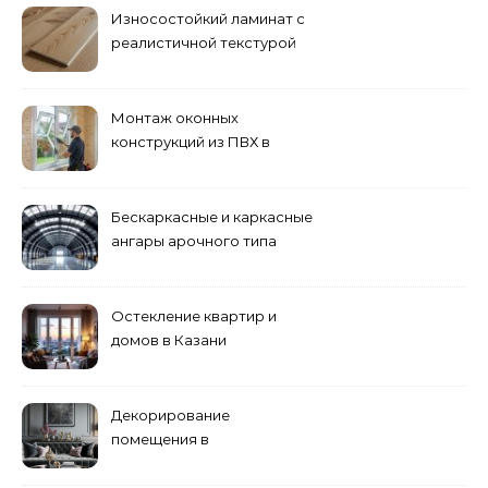
Износостойкий ламинат с
реалистичной текстурой
дерева
Монтаж оконных
конструкций из ПВХ в
Пензе
Бескаркасные и каркасные
ангары арочного типа
Остекление квартир и
домов в Казани
специалистами
Декорирование
помещения в
эклектическом стиле:
смешение разных