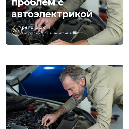
проблем с
автоэлектрикой
peno_blok1_r
1 апреля 2025
/
1 мин. чтения
/
0