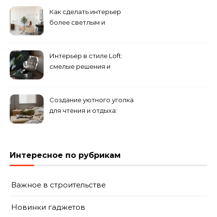
направлений для создания
Как сделать интерьер
уникального комплекса
более светлым и
просторным: секреты
визуального увеличения
помещения
Интерьер в стиле Loft:
смелые решения и
минимализм в деталях
Создание уютного уголка
для чтения и отдыха:
комфортные решения для
вашего дома
Интересное по рубрикам
Важное в строительстве
Новинки гаджетов