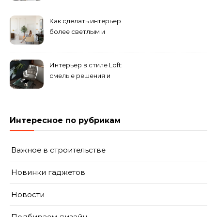
смешение разных
направлений для создания
Как сделать интерьер
уникального комплекса
более светлым и
просторным: секреты
визуального увеличения
помещения
Интерьер в стиле Loft:
смелые решения и
минимализм в деталях
Интересное по рубрикам
Важное в строительстве
Новинки гаджетов
Новости
Подбираем дизайн