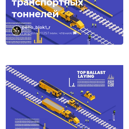
транспортных
тоннелей
peno_blok1_r
1 апреля 2025
/
1 мин. чтения
/
0