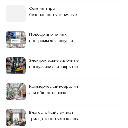
Семяныч про
безопасность: типичные
ошибки летнего ухода и
как их избежать
Подбор ипотечных
программ для покупки
жилья
Электрические вилочные
погрузчики для закрытых
складских помещений
Коммерческий ковролин
для общественных
помещений
Влагостойкий ламинат
тридцать третьего класса