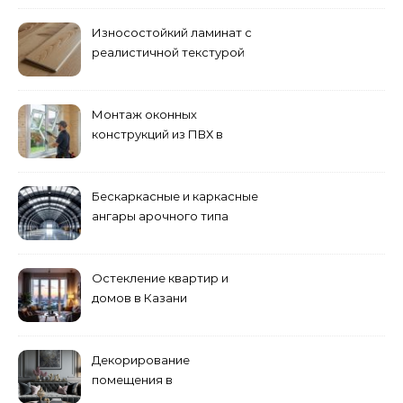
Износостойкий ламинат с
реалистичной текстурой
дерева
Монтаж оконных
конструкций из ПВХ в
Пензе
Бескаркасные и каркасные
ангары арочного типа
Остекление квартир и
домов в Казани
специалистами
Декорирование
помещения в
эклектическом стиле: