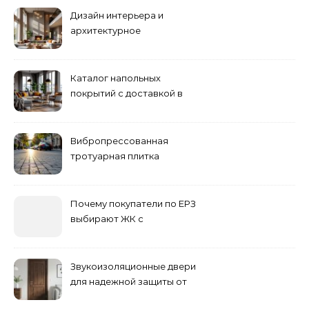
Дизайн интерьера и
архитектурное
проектирование
Каталог напольных
покрытий с доставкой в
Астане
Вибропрессованная
тротуарная плитка
различных форм и цветов
Почему покупатели по ЕРЗ
выбирают ЖК с
продуманным
благоустройством
Звукоизоляционные двери
для надежной защиты от
шума