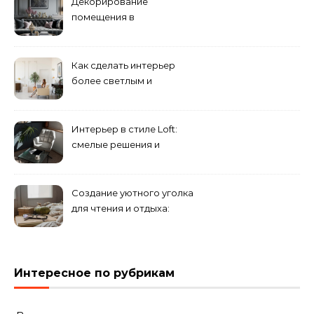
Декорирование
помещения в
эклектическом стиле:
смешение разных
направлений для создания
Как сделать интерьер
уникального комплекса
более светлым и
просторным: секреты
визуального увеличения
помещения
Интерьер в стиле Loft:
смелые решения и
минимализм в деталях
Создание уютного уголка
для чтения и отдыха:
комфортные решения для
вашего дома
Интересное по рубрикам