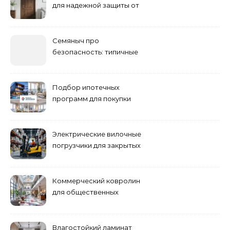
для надежной защиты от
шума
Семяныч про
безопасность: типичные
ошибки летнего ухода и
как их избежать
Подбор ипотечных
программ для покупки
жилья
Электрические вилочные
погрузчики для закрытых
складских помещений
Коммерческий ковролин
для общественных
помещений
Влагостойкий ламинат