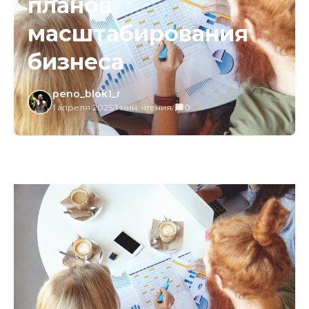
планов
масштабирования
бизнеса
peno_blok1_r
1 апреля 2025
/
1 мин. чтения
/
0