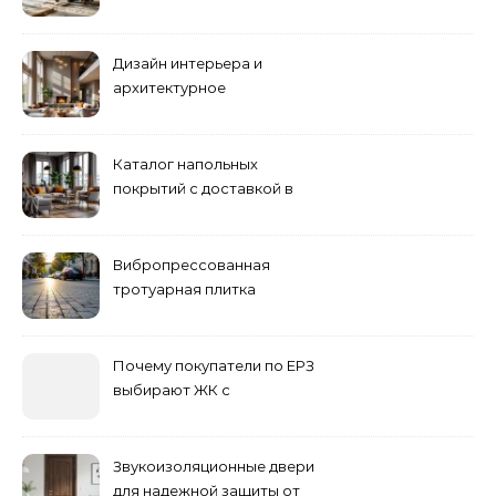
ремонта
Дизайн интерьера и
архитектурное
проектирование
Каталог напольных
покрытий с доставкой в
Астане
Вибропрессованная
тротуарная плитка
различных форм и цветов
Почему покупатели по ЕРЗ
выбирают ЖК с
продуманным
благоустройством
Звукоизоляционные двери
для надежной защиты от