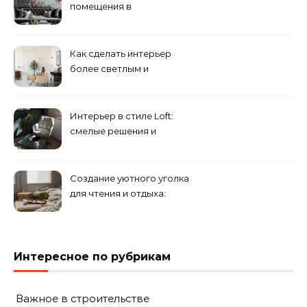
помещения в
эклектическом стиле:
смешение разных
направлений для создания
Как сделать интерьер
уникального комплекса
более светлым и
просторным: секреты
визуального увеличения
помещения
Интерьер в стиле Loft:
смелые решения и
минимализм в деталях
Создание уютного уголка
для чтения и отдыха:
комфортные решения для
вашего дома
Интересное по рубрикам
Важное в строительстве