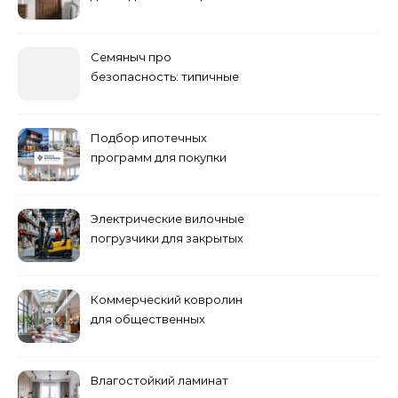
шума
Семяныч про
безопасность: типичные
ошибки летнего ухода и
как их избежать
Подбор ипотечных
программ для покупки
жилья
Электрические вилочные
погрузчики для закрытых
складских помещений
Коммерческий ковролин
для общественных
помещений
Влагостойкий ламинат