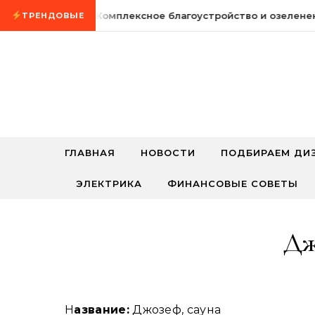
Промотать к содержимому
5 августа, 2026
Комплексное благоустройство и озеленен
ТРЕНДОВЫЕ
ГЛАВНАЯ
НОВОСТИ
ПОДБИРАЕМ ДИ
ЭЛЕКТРИКА
ФИНАНСОВЫЕ СОВЕТЫ
Дж
Название:
Джозеф, сауна