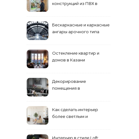
конструкций из ПВХ в
Пензе
Бескаркасные и каркасные
ангары арочного типа
Остекление квартир и
домов в Казани
специалистами
Декорирование
помещения в
эклектическом стиле:
смешение разных
направлений для создания
Как сделать интерьер
уникального комплекса
более светлым и
просторным: секреты
визуального увеличения
помещения
Интерьер в стиле Loft: