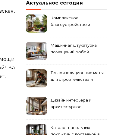
Актуальное сегодня
ская,
Комплексное
благоустройство и
озеленение придомовых
территорий
Машинная штукатурка
помещений любой
сложности
омощи
й! За
Теплоизоляционные маты
т.
для строительства и
ремонта
Дизайн интерьера и
архитектурное
проектирование
Каталог напольных
покрытий с доставкой в