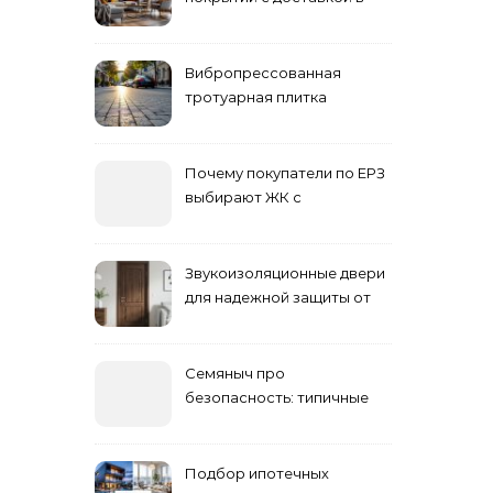
Астане
Вибропрессованная
тротуарная плитка
различных форм и цветов
Почему покупатели по ЕРЗ
выбирают ЖК с
продуманным
благоустройством
Звукоизоляционные двери
для надежной защиты от
шума
Семяныч про
безопасность: типичные
ошибки летнего ухода и
как их избежать
Подбор ипотечных