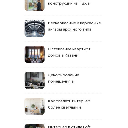
конструкций из ПВХ в
Пензе
Бескаркасные и каркасные
ангары арочного типа
Остекление квартир и
домов в Казани
специалистами
Декорирование
помещения в
эклектическом стиле:
смешение разных
направлений для создания
Как сделать интерьер
уникального комплекса
более светлым и
просторным: секреты
визуального увеличения
помещения
Интерьер в стиле Loft: