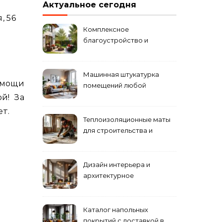
Актуальное сегодня
, 56
Комплексное
благоустройство и
озеленение придомовых
территорий
Машинная штукатурка
омощи
помещений любой
сложности
й! За
т.
Теплоизоляционные маты
для строительства и
ремонта
Дизайн интерьера и
архитектурное
проектирование
Каталог напольных
покрытий с доставкой в