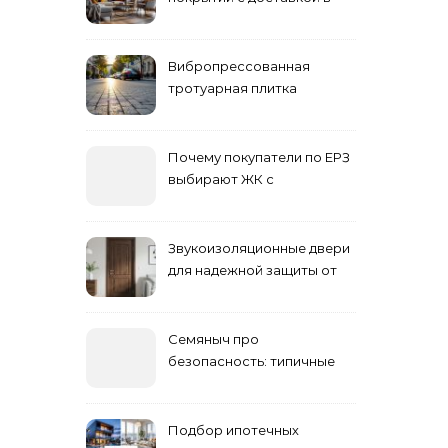
Астане
Вибропрессованная
тротуарная плитка
различных форм и цветов
Почему покупатели по ЕРЗ
выбирают ЖК с
продуманным
благоустройством
Звукоизоляционные двери
для надежной защиты от
шума
Семяныч про
безопасность: типичные
ошибки летнего ухода и
как их избежать
Подбор ипотечных