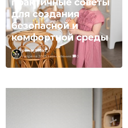
практичные советы
для создания
безопасной и
комфортной среды
peno_blok1_r
1 апреля 2025
/
1 мин. чтения
/
0