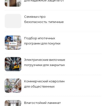
для надежной защиты от
шума
Семяныч про
безопасность: типичные
ошибки летнего ухода и
как их избежать
Подбор ипотечных
программ для покупки
жилья
Электрические вилочные
погрузчики для закрытых
складских помещений
Коммерческий ковролин
для общественных
помещений
Влагостойкий ламинат