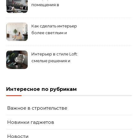
помещения в
эклектическом стиле:
смешение разных
направлений для создания
Как сделать интерьер
уникального комплекса
более светлым и
просторным: секреты
визуального увеличения
помещения
Интерьер в стиле Loft:
смелые решения и
минимализм в деталях
Интересное по рубрикам
Важное в строительстве
Новинки гаджетов
Новости