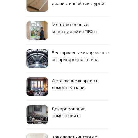
реалистичной текстурой
дерева
Монтаж оконных
конструкций из ПВХ в
Пензе
Бескаркасные и каркасные
ангары арочного типа
Остекление квартир и
домов в Казани
специалистами
Декорирование
помещения в
эклектическом стиле:
смешение разных
направлений для создания
Как сделать интерьер