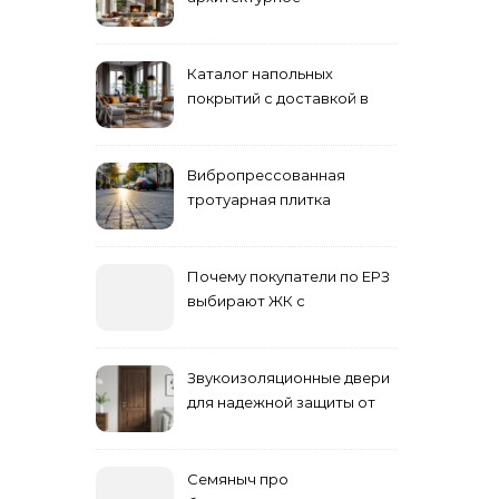
проектирование
Каталог напольных
покрытий с доставкой в
Астане
Вибропрессованная
тротуарная плитка
различных форм и цветов
Почему покупатели по ЕРЗ
выбирают ЖК с
продуманным
благоустройством
Звукоизоляционные двери
для надежной защиты от
шума
Семяныч про