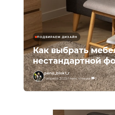
ПОДБИРАЕМ ДИЗАЙН
Как выбрать мебел
нестандартной ф
peno_blok1_r
1 апреля 2025
/
1 мин. чтения
/
0