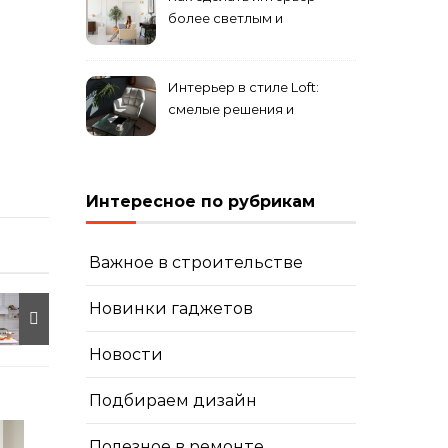
уникального комплекса
более светлым и
просторным: секреты
визуального увеличения
помещения
Интерьер в стиле Loft:
смелые решения и
минимализм в деталях
Интересное по рубрикам
Важное в строительстве
Новинки гаджетов
Новости
Подбираем дизайн
Полезное в ремонте