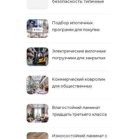
безопасность: типичные
ошибки летнего ухода и
как их избежать
Подбор ипотечных
программ для покупки
жилья
Электрические вилочные
погрузчики для закрытых
складских помещений
Коммерческий ковролин
для общественных
помещений
Влагостойкий ламинат
тридцать третьего класса
Износостойкий ламинат с