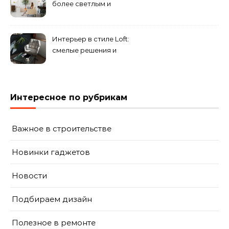
уникального комплекса
более светлым и
просторным: секреты
визуального увеличения
помещения
Интерьер в стиле Loft:
смелые решения и
минимализм в деталях
Интересное по рубрикам
Важное в строительстве
Новинки гаджетов
Новости
Подбираем дизайн
Полезное в ремонте