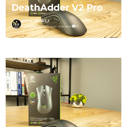
DeathAdder V2 Pro
peno_blok1_r
1 апреля 2025
/
1 мин. чтения
/
0