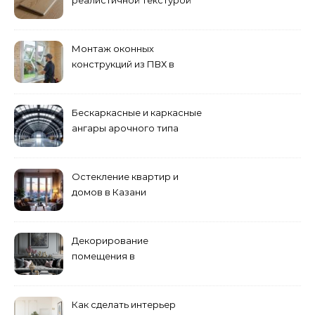
дерева
Монтаж оконных
конструкций из ПВХ в
Пензе
Бескаркасные и каркасные
ангары арочного типа
Остекление квартир и
домов в Казани
специалистами
Декорирование
помещения в
эклектическом стиле:
смешение разных
направлений для создания
Как сделать интерьер