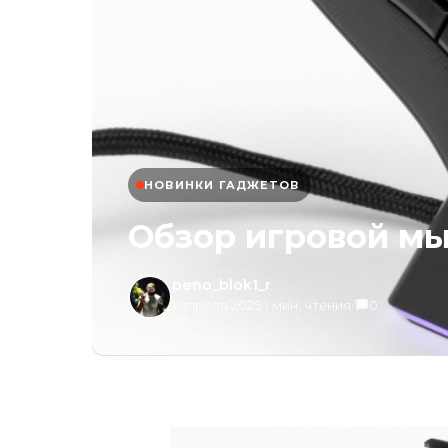
НОВИНКИ ГАДЖЕТОВ
Обзор игровой мыш
peno_blok1_r
1 апреля 2025
/
1 мин. чтения
/
0