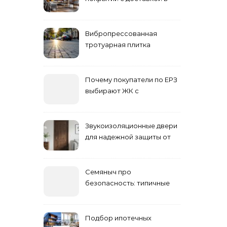
Астане
Вибропрессованная
тротуарная плитка
различных форм и цветов
Почему покупатели по ЕРЗ
выбирают ЖК с
продуманным
благоустройством
Звукоизоляционные двери
для надежной защиты от
шума
Семяныч про
безопасность: типичные
ошибки летнего ухода и
как их избежать
Подбор ипотечных