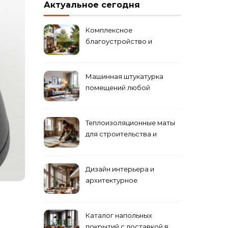
Актуальное сегодня
Комплексное
благоустройство и
озеленение придомовых
территорий
Машинная штукатурка
помещений любой
сложности
Теплоизоляционные маты
для строительства и
ремонта
Дизайн интерьера и
архитектурное
проектирование
Каталог напольных
покрытий с доставкой в