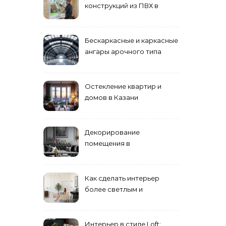
конструкций из ПВХ в
Пензе
Бескаркасные и каркасные
ангары арочного типа
Остекление квартир и
домов в Казани
специалистами
Декорирование
помещения в
эклектическом стиле:
смешение разных
направлений для создания
Как сделать интерьер
уникального комплекса
более светлым и
просторным: секреты
визуального увеличения
помещения
Интерьер в стиле Loft: