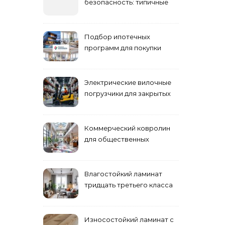
безопасность: типичные
ошибки летнего ухода и
как их избежать
Подбор ипотечных
программ для покупки
жилья
Электрические вилочные
погрузчики для закрытых
складских помещений
Коммерческий ковролин
для общественных
помещений
Влагостойкий ламинат
тридцать третьего класса
Износостойкий ламинат с