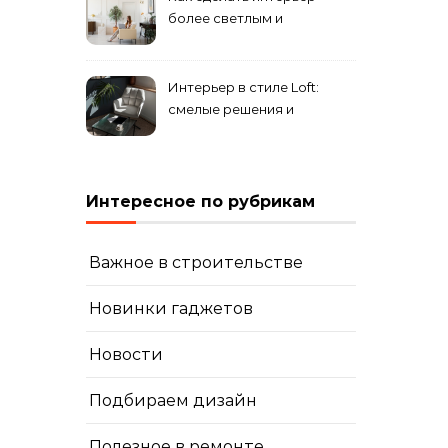
уникального комплекса
более светлым и
просторным: секреты
визуального увеличения
помещения
Интерьер в стиле Loft:
смелые решения и
минимализм в деталях
Интересное по рубрикам
Важное в строительстве
Новинки гаджетов
Новости
Подбираем дизайн
Полезное в ремонте