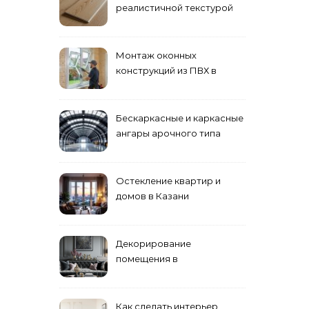
реалистичной текстурой
дерева
Монтаж оконных
конструкций из ПВХ в
Пензе
Бескаркасные и каркасные
ангары арочного типа
Остекление квартир и
домов в Казани
специалистами
Декорирование
помещения в
эклектическом стиле:
смешение разных
направлений для создания
Как сделать интерьер