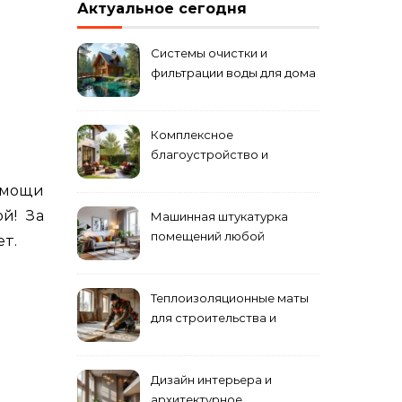
Актуальное сегодня
Системы очистки и
фильтрации воды для дома
Комплексное
благоустройство и
озеленение придомовых
омощи
территорий
й! За
Машинная штукатурка
помещений любой
т.
сложности
Теплоизоляционные маты
для строительства и
ремонта
Дизайн интерьера и
архитектурное