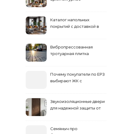
проектирование
Каталог напольных
покрытий с доставкой в
Астане
Вибропрессованная
тротуарная плитка
различных форм и цветов
Почему покупатели по ЕРЗ
выбирают ЖК с
продуманным
благоустройством
Звукоизоляционные двери
для надежной защиты от
шума
Семяныч про