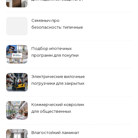
шума
Семяныч про
безопасность: типичные
ошибки летнего ухода и
как их избежать
Подбор ипотечных
программ для покупки
жилья
Электрические вилочные
погрузчики для закрытых
складских помещений
Коммерческий ковролин
для общественных
помещений
Влагостойкий ламинат