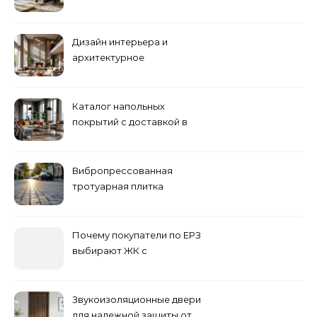
ремонта
Дизайн интерьера и
архитектурное
проектирование
Каталог напольных
покрытий с доставкой в
Астане
Вибропрессованная
тротуарная плитка
различных форм и цветов
Почему покупатели по ЕРЗ
выбирают ЖК с
продуманным
благоустройством
Звукоизоляционные двери
для надежной защиты от