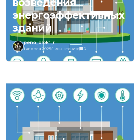
возведения
энергоэффективных
зданий
peno_blok1_r
1 апреля 2025
/
1 мин. чтения
/
0