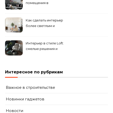
помещения в
эклектическом стиле:
смешение разных
направлений для создания
Как сделать интерьер
уникального комплекса
более светлым и
просторным: секреты
визуального увеличения
помещения
Интерьер в стиле Loft:
смелые решения и
минимализм в деталях
Интересное по рубрикам
Важное в строительстве
Новинки гаджетов
Новости