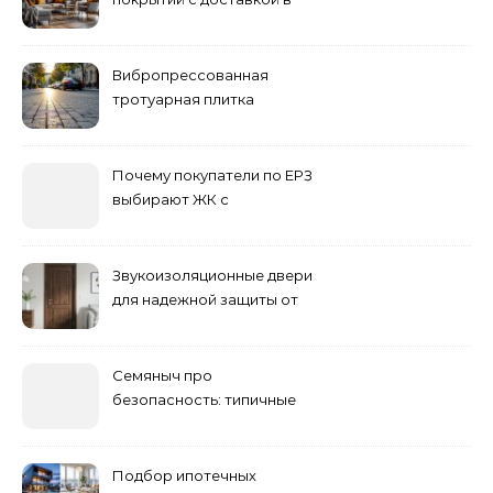
Астане
Вибропрессованная
тротуарная плитка
различных форм и цветов
Почему покупатели по ЕРЗ
выбирают ЖК с
продуманным
благоустройством
Звукоизоляционные двери
для надежной защиты от
шума
Семяныч про
безопасность: типичные
ошибки летнего ухода и
как их избежать
Подбор ипотечных