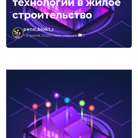
технологий в жилое
строительство
peno_blok1_r
1 апреля 2025
/
1 мин. чтения
/
0