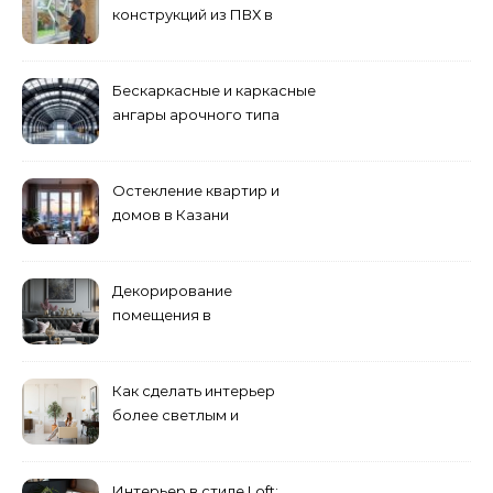
конструкций из ПВХ в
Пензе
Бескаркасные и каркасные
ангары арочного типа
Остекление квартир и
домов в Казани
специалистами
Декорирование
помещения в
эклектическом стиле:
смешение разных
направлений для создания
Как сделать интерьер
уникального комплекса
более светлым и
просторным: секреты
визуального увеличения
помещения
Интерьер в стиле Loft: