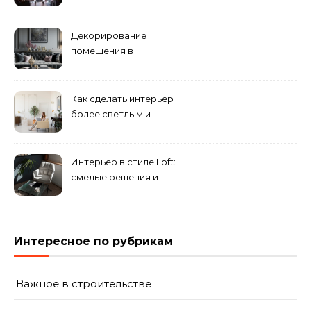
специалистами
Декорирование
помещения в
эклектическом стиле:
смешение разных
направлений для создания
Как сделать интерьер
уникального комплекса
более светлым и
просторным: секреты
визуального увеличения
помещения
Интерьер в стиле Loft:
смелые решения и
минимализм в деталях
Интересное по рубрикам
Важное в строительстве