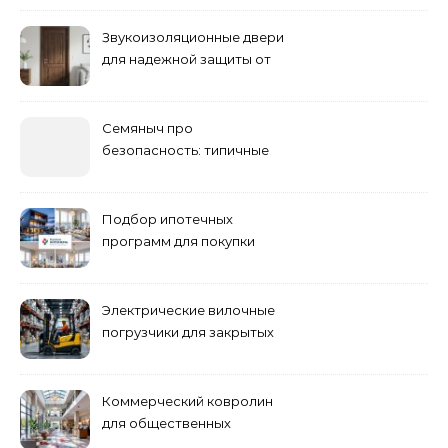
благоустройством
Звукоизоляционные двери
для надежной защиты от
шума
Семяныч про
безопасность: типичные
ошибки летнего ухода и
как их избежать
Подбор ипотечных
программ для покупки
жилья
Электрические вилочные
погрузчики для закрытых
складских помещений
Коммерческий ковролин
для общественных
помещений