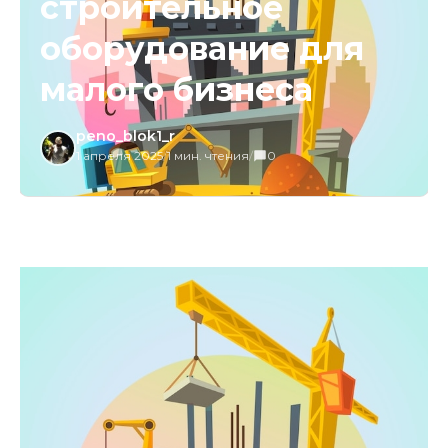
строительное
оборудование для
малого бизнеса
peno_blok1_r
1 апреля 2025
/
1 мин. чтения
/
0