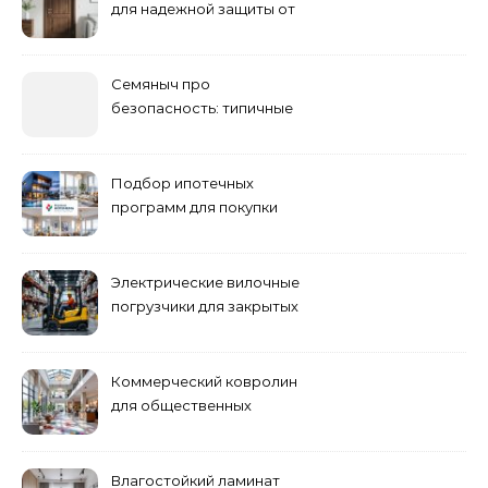
для надежной защиты от
шума
Семяныч про
безопасность: типичные
ошибки летнего ухода и
как их избежать
Подбор ипотечных
программ для покупки
жилья
Электрические вилочные
погрузчики для закрытых
складских помещений
Коммерческий ковролин
для общественных
помещений
Влагостойкий ламинат