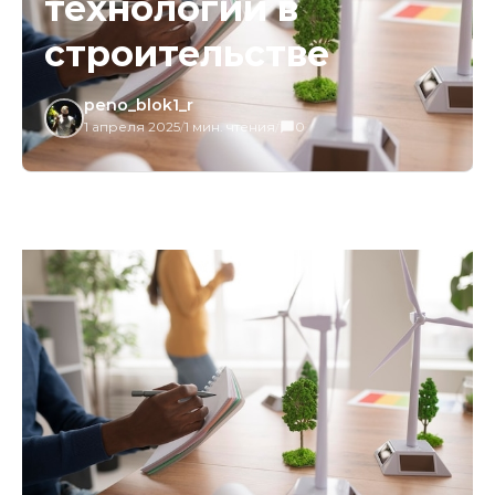
технологий в
строительстве
peno_blok1_r
1 апреля 2025
/
1 мин. чтения
/
0