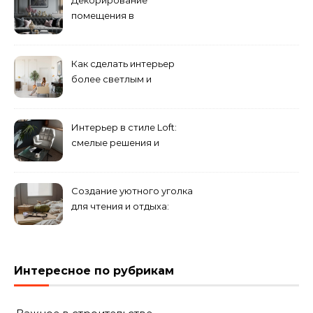
Декорирование
помещения в
эклектическом стиле:
смешение разных
направлений для создания
Как сделать интерьер
уникального комплекса
более светлым и
просторным: секреты
визуального увеличения
помещения
Интерьер в стиле Loft:
смелые решения и
минимализм в деталях
Создание уютного уголка
для чтения и отдыха:
комфортные решения для
вашего дома
Интересное по рубрикам