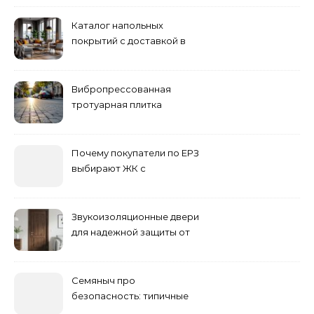
Каталог напольных
покрытий с доставкой в
Астане
Вибропрессованная
тротуарная плитка
различных форм и цветов
Почему покупатели по ЕРЗ
выбирают ЖК с
продуманным
благоустройством
Звукоизоляционные двери
для надежной защиты от
шума
Семяныч про
безопасность: типичные
ошибки летнего ухода и