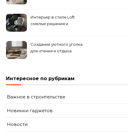
просторным: секреты
визуального увеличения
помещения
Интерьер в стиле Loft:
смелые решения и
минимализм в деталях
Создание уютного уголка
для чтения и отдыха:
комфортные решения для
вашего дома
Интересное по рубрикам
Важное в строительстве
Новинки гаджетов
Новости