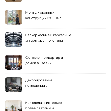
дерева
Монтаж оконных
конструкций из ПВХ в
Пензе
Бескаркасные и каркасные
ангары арочного типа
Остекление квартир и
домов в Казани
специалистами
Декорирование
помещения в
эклектическом стиле:
смешение разных
направлений для создания
Как сделать интерьер
уникального комплекса
более светлым и