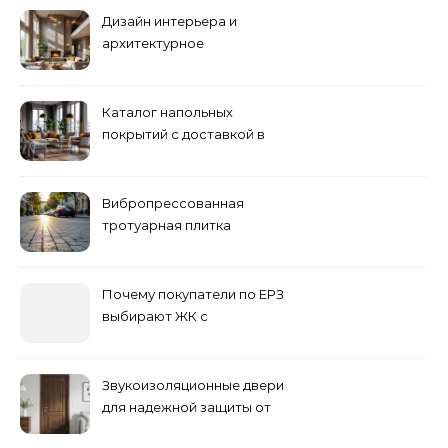
Дизайн интерьера и
архитектурное
проектирование
Каталог напольных
покрытий с доставкой в
Астане
Вибропрессованная
тротуарная плитка
различных форм и цветов
Почему покупатели по ЕРЗ
выбирают ЖК с
продуманным
благоустройством
Звукоизоляционные двери
для надежной защиты от
шума