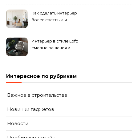
смешение разных
направлений для создания
Как сделать интерьер
уникального комплекса
более светлым и
просторным: секреты
визуального увеличения
помещения
Интерьер в стиле Loft:
смелые решения и
минимализм в деталях
Интересное по рубрикам
Важное в строительстве
Новинки гаджетов
Новости
Подбираем дизайн