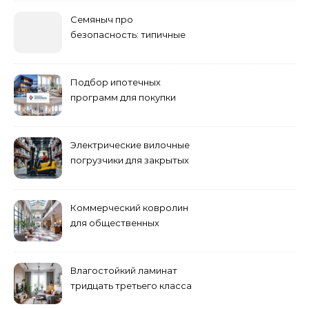
Семяныч про
безопасность: типичные
ошибки летнего ухода и
как их избежать
Подбор ипотечных
программ для покупки
жилья
Электрические вилочные
погрузчики для закрытых
складских помещений
Коммерческий ковролин
для общественных
помещений
Влагостойкий ламинат
тридцать третьего класса