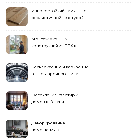
Износостойкий ламинат с
реалистичной текстурой
дерева
Монтаж оконных
конструкций из ПВХ в
Пензе
Бескаркасные и каркасные
ангары арочного типа
Остекление квартир и
домов в Казани
специалистами
Декорирование
помещения в
эклектическом стиле: