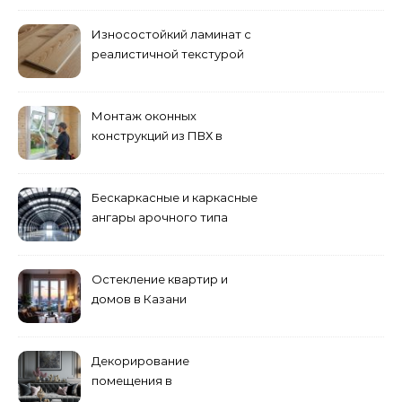
Износостойкий ламинат с
реалистичной текстурой
дерева
Монтаж оконных
конструкций из ПВХ в
Пензе
Бескаркасные и каркасные
ангары арочного типа
Остекление квартир и
домов в Казани
специалистами
Декорирование
помещения в
эклектическом стиле: