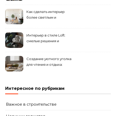
смешение разных
направлений для создания
Как сделать интерьер
уникального комплекса
более светлым и
просторным: секреты
визуального увеличения
помещения
Интерьер в стиле Loft:
смелые решения и
минимализм в деталях
Создание уютного уголка
для чтения и отдыха:
комфортные решения для
вашего дома
Интересное по рубрикам
Важное в строительстве