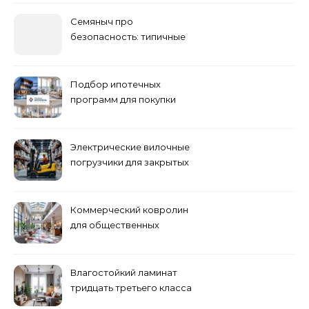
Семяныч про
безопасность: типичные
ошибки летнего ухода и
как их избежать
Подбор ипотечных
программ для покупки
жилья
Электрические вилочные
погрузчики для закрытых
складских помещений
Коммерческий ковролин
для общественных
помещений
Влагостойкий ламинат
тридцать третьего класса