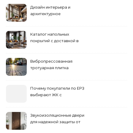
Дизайн интерьера и
архитектурное
проектирование
Каталог напольных
покрытий с доставкой в
Астане
Вибропрессованная
тротуарная плитка
различных форм и цветов
Почему покупатели по ЕРЗ
выбирают ЖК с
продуманным
благоустройством
Звукоизоляционные двери
для надежной защиты от
шума