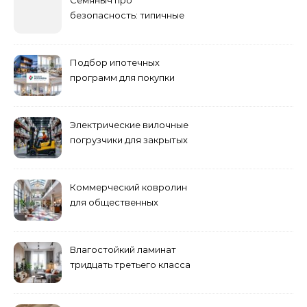
Семяныч про
безопасность: типичные
ошибки летнего ухода и
как их избежать
Подбор ипотечных
программ для покупки
жилья
Электрические вилочные
погрузчики для закрытых
складских помещений
Коммерческий ковролин
для общественных
помещений
Влагостойкий ламинат
тридцать третьего класса