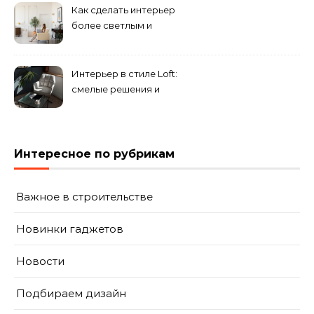
направлений для создания
Как сделать интерьер
уникального комплекса
более светлым и
просторным: секреты
визуального увеличения
помещения
Интерьер в стиле Loft:
смелые решения и
минимализм в деталях
Интересное по рубрикам
Важное в строительстве
Новинки гаджетов
Новости
Подбираем дизайн