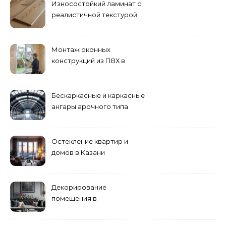
Износостойкий ламинат с
реалистичной текстурой
дерева
Монтаж оконных
конструкций из ПВХ в
Пензе
Бескаркасные и каркасные
ангары арочного типа
Остекление квартир и
домов в Казани
специалистами
Декорирование
помещения в
эклектическом стиле:
смешение разных